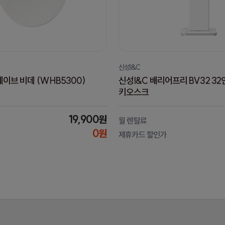
신성I&C
이브 비데 (WHB5300)
신성I&C 배리어프리 BV32 3
키오스크
19,900원
월 렌탈료
0원
제휴카드 할인가