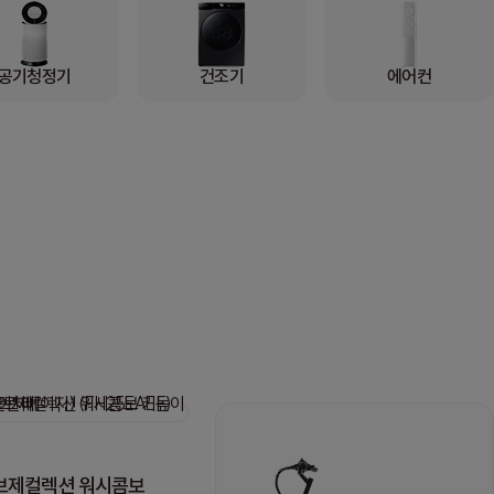
공기청정기
건조기
에어컨
오브제컬렉션 워시콤보