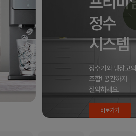
프리미
정수
시스템
정수기와 냉장고의
조합! 공간까지
절약하세요.
바로가기