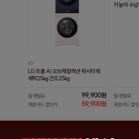
키높이 수납
(FH25EA
LG
LG 트롬 AI 오브제컬렉션 워시타워
세탁25kg 건조25kg
(WA2525EYZF) 6개월 방문관리
99,900원
월 렌탈료
월 렌탈료
59,900원
제휴카드 할인가
제휴카드 할