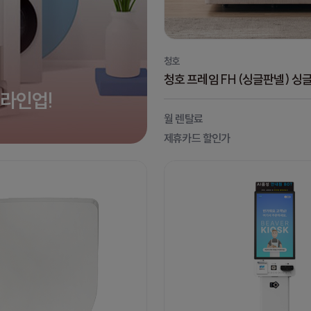
청호
청호 프레임 FH (싱글판넬) 싱글
 라인업!
월 렌탈료
제휴카드 할인가