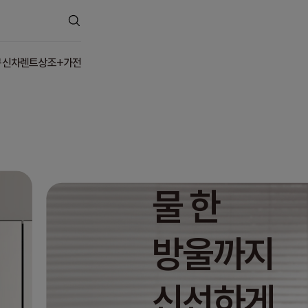
구
신차렌트
상조+가전
물 한
방울까지
신선하게,