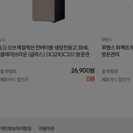
LG
루헨스
LG 오브제컬렉션 컨버터블 냉장전용고 384L
루헨스 퍼펙트 웨
클레이브라운 (글라스) (X321GC3S) 방문관리
방문관리
(스탠다드 케어)
26,900원
월 렌탈료
월 렌탈료
0원
제휴카드 할인가
제휴카드 할인가
개인정보처리방침
이용약관