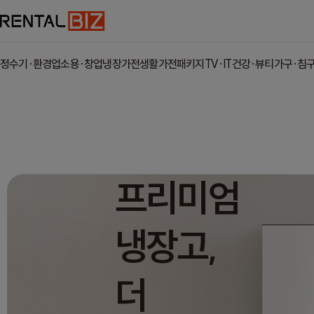
정수기·환경
업소용·창업
냉장가전
생활가전
패키지
TV·IT
건강·뷰티
가구·침
프리미엄
냉장고,
더