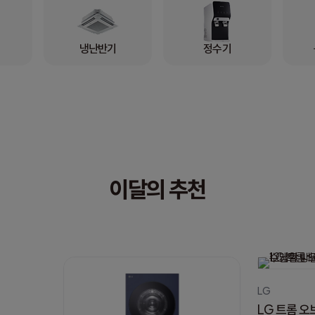
냉난반기
정수기
이달의 추천
LG
LG 트롬 