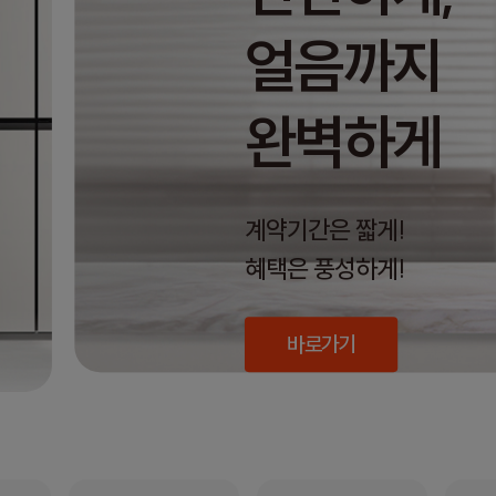
얼음까지
완벽하게
계약기간은 짧게!
혜택은 풍성하게!
바로가기