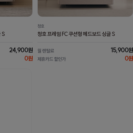
청호
 S
청호 프레임 FC 쿠션형 헤드보드 싱글 S
24,900원
15,900원
월 렌탈료
0원
0원
제휴카드 할인가