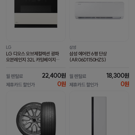
LG
삼성
LG 디오스 오브제컬렉션 광파
삼성 에어컨 6평 단상
오븐레인지 32L 카밍베이지
(AR06D1150HZS)
(트리플광파쿡+스팀)
(MLJ32ERS) 12개월 방문관리
22,400원
18,300원
월 렌탈료
월 렌탈료
0원
0원
제휴카드 할인가
제휴카드 할인가