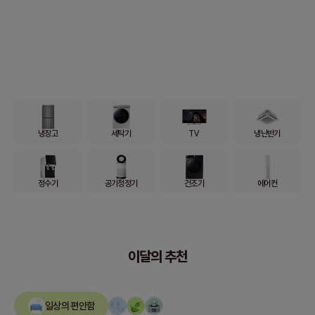
냉장고
세탁기
TV
냉난반기
정수기
공기청정기
건조기
에어컨
이달의 추천
일상의 편안함