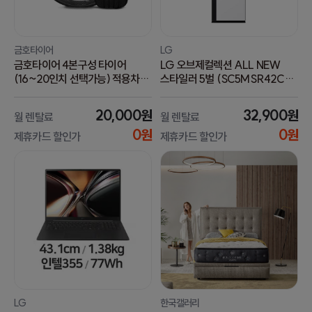
금호타이어
LG
금호타이어 4본구성 타이어
LG 오브제컬렉션 ALL NEW
(16~20인치 선택가능) 적용차량
스타일러 5벌 (SC5MSR42CS)
PCR 마제스티9 솔루스 TA91
방문관리 (라이트케어)
(심플형)
20,000원
32,900원
월 렌탈료
월 렌탈료
0원
0원
제휴카드 할인가
제휴카드 할인가
LG
한국갤러리