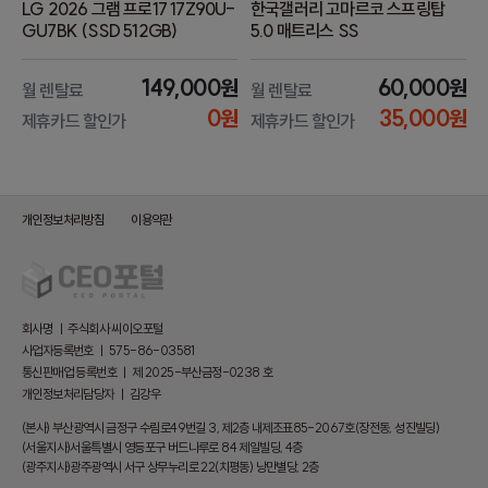
LG 2026 그램 프로17 17Z90U-
한국갤러리 고마르코 스프링탑
GU7BK (SSD 512GB)
5.0 매트리스 SS
149,000원
60,000원
월 렌탈료
월 렌탈료
0원
35,000원
제휴카드 할인가
제휴카드 할인가
개인정보처리방침
이용약관
회사명 ㅣ 주식회사 씨이오포털
사업자등록번호 ㅣ 575-86-03581
통신판매업 등록번호 ㅣ 제 2025-부산금정-0238 호
개인정보처리담당자 ㅣ 김강우
(본사) 부산광역시 금정구 수림로49번길 3, 제2층 내제조표85-2067호(장전동, 성진빌딩)
(서울지사)서울특별시 영등포구 버드나루로 84 제일빌딩, 4층
(광주지사)광주광역시 서구 상무누리로 22(치평동) 낭만별당, 2층