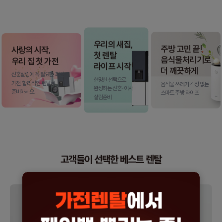
우리의 새집,
주방 고민 끝!
사랑의 시작,
첫 렌탈
음식물처리기로
우리 집 첫 가전
라이프 시작!
더 깨끗하게
신혼살림에 꼭 필요한 최신
현명한 선택으로
가전, 합리적인 렌탈로
음식물 쓰레기 걱정 없는
완성하는 신혼·이사
준비하세요.
스마트 주방 라이프
살림준비
고객들이 선택한 베스트 렌탈