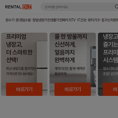
정수기·환경
업소용·창업
냉장가전
생활가전
패키지
TV·IT
건강·뷰티
가구·침구
신차렌
프리미엄
물 한 방울까지
냉장고
냉장고,
신선하게,
즐기는
더 스마트한
얼음까지
프리미
선택!
완벽하게
시스템
최신 냉장고를 합리적인
계약기간은 짧게! 혜택은
정수기와 냉
가격으로 만나보세요!
풍성하게!
조합! 공간
바로가기
바로가기
바