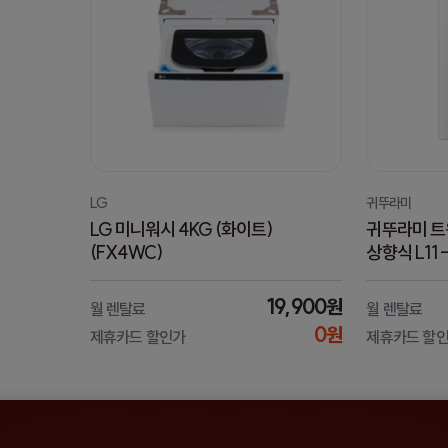
LG
귀뚜라미
LG 미니워시 4KG (화이트)
귀뚜라미 트
(FX4WC)
상향식 L11 
(KKuA101
19,900원
월 렌탈료
월 렌탈료
0원
제휴카드 할인가
제휴카드 할