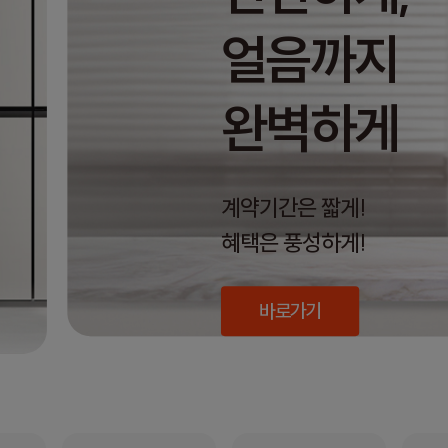
얼음까지
완벽하게
계약기간은 짧게!
혜택은 풍성하게!
바로가기