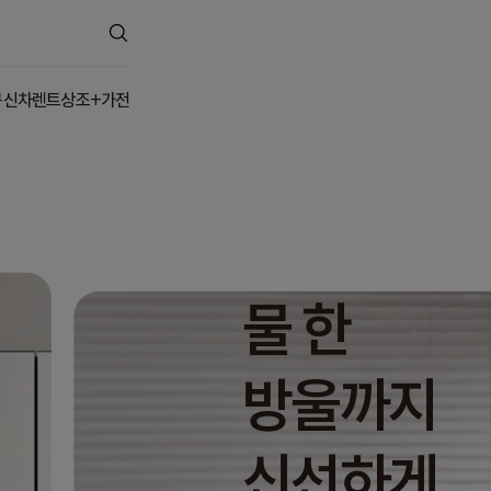
구
신차렌트
상조+가전
물 한
방울까지
신선하게,