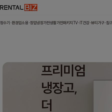
정수기·환경
업소용·창업
냉장가전
생활가전
패키지
TV·IT
건강·뷰티
가구·침
프리미엄
냉장고,
더