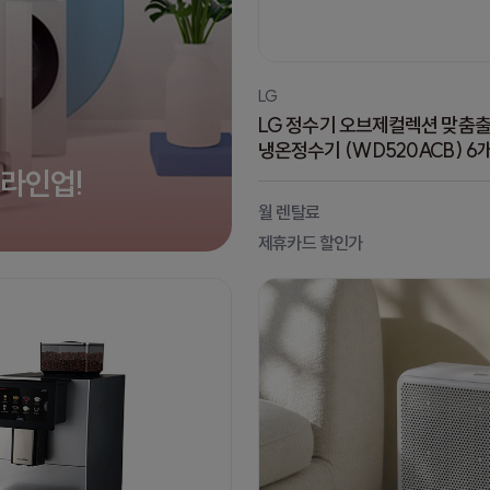
LG
LG 정수기 오브제컬렉션 맞춤출수
냉온정수기 (WD520ACB) 6
 라인업!
월 렌탈료
제휴카드 할인가