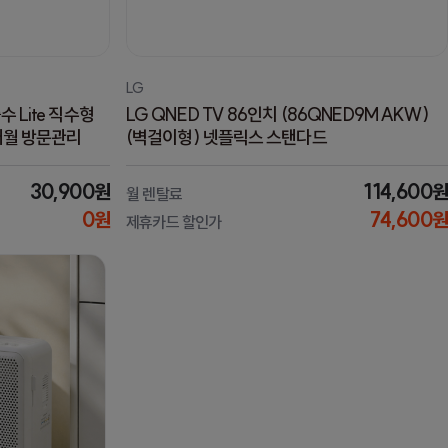
LG
 Lite 직수형
LG QNED TV 86인치 (86QNED9MAKW)
개월 방문관리
(벽걸이형) 넷플릭스 스탠다드
30,900원
114,600원
월 렌탈료
0원
74,600원
제휴카드 할인가