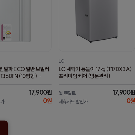
LG
윈알파 ECO 일반 보일러
LG 세탁기 통돌이 17kg (T17DX3A)
-136DFN (10평형)
프리미엄 케어 (방문관리)
W0F)
17,900원
17,900원
월 렌탈료
0원
0원
인가
제휴카드 할인가