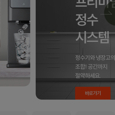
프리미
정수
시스템
정수기와 냉장고의
조합! 공간까지
절약하세요.
바로가기