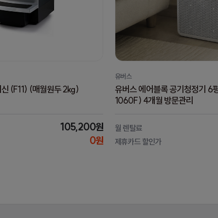
유버스
(F11) (매월원두 2kg)
유버스 에어블록 공기청정기 6평
1060F) 4개월 방문관리
105,200원
월 렌탈료
0원
제휴카드 할인가