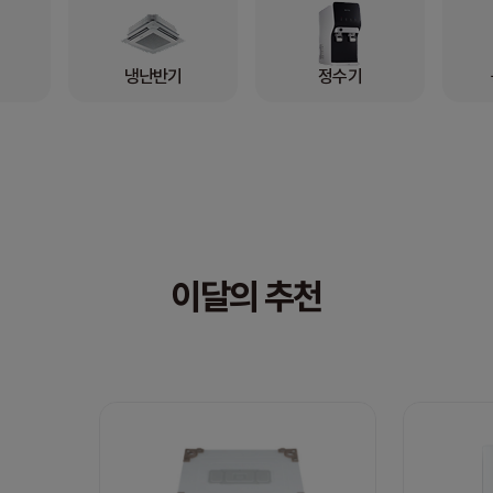
냉난반기
정수기
이달의 추천